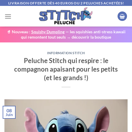
Passer
LIVRAISON OFFERTE DÈS 40 EUROS OU 2 PELUCHES ACHETÉES!
au
contenu
🥤 Nouveau :
Squishy Dumpling
— les squishies anti-stress kawaii
qui remontent tout seuls → découvrir la boutique
INFORMATION STITCH
Peluche Stitch qui respire : le
compagnon apaisant pour les petits
(et les grands !)
08
Juin