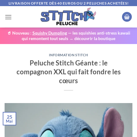
Passer
LIVRAISON OFFERTE DÈS 40 EUROS OU 2 PELUCHES ACHETÉES!
au
contenu
🥤 Nouveau :
Squishy Dumpling
— les squishies anti-stress kawaii
qui remontent tout seuls → découvrir la boutique
INFORMATION STITCH
Peluche Stitch Géante : le
compagnon XXL qui fait fondre les
cœurs
25
Mai