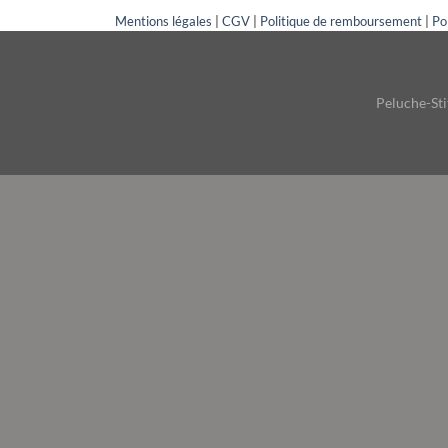
Mentions légales
|
CGV
|
Politique de remboursement
|
Po
Peluche-Stit