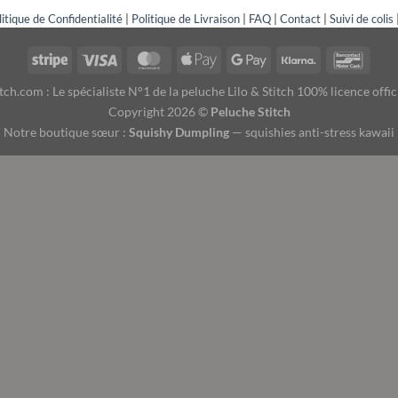
litique de Confidentialité
|
Politique de Livraison
|
FAQ
|
Contact
|
Suivi de colis
ch.com : Le spécialiste N°1 de la peluche Lilo & Stitch 100% licence offic
Copyright 2026 ©
Peluche Stitch
Notre boutique sœur :
Squishy Dumpling
— squishies anti-stress kawaii