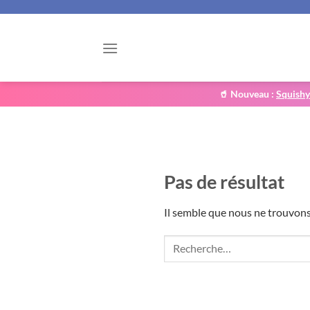
Passer
au
contenu
🥤 Nouveau :
Squish
Pas de résultat
Il semble que nous ne trouvon