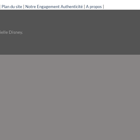
|
Plan du site
|
Notre Engagement Authenticité
|
A propos
|
ielle Disney.