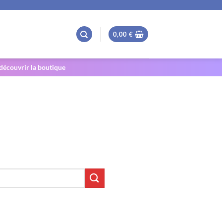
0,00
€
 découvrir la boutique