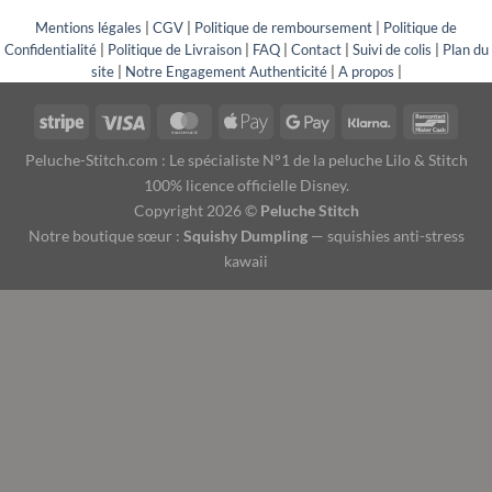
Mentions légales
|
CGV
|
Politique de remboursement
|
Politique de
Confidentialité
|
Politique de Livraison
|
FAQ
|
Contact
|
Suivi de colis
|
Plan du
site
|
Notre Engagement Authenticité
|
A propos
|
Peluche-Stitch.com : Le spécialiste N°1 de la peluche Lilo & Stitch
100% licence officielle Disney.
Copyright 2026 ©
Peluche Stitch
Notre boutique sœur :
Squishy Dumpling
— squishies anti-stress
kawaii