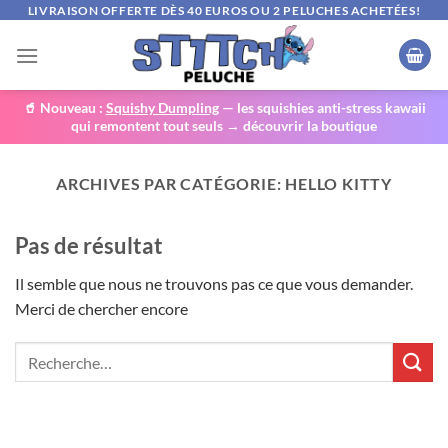
Passer
LIVRAISON OFFERTE DÈS 40 EUROS OU 2 PELUCHES ACHETÉES!
au
contenu
🥤 Nouveau :
Squishy Dumpling
— les squishies anti-stress kawaii
qui remontent tout seuls → découvrir la boutique
ARCHIVES PAR CATÉGORIE:
HELLO KITTY
Pas de résultat
Il semble que nous ne trouvons pas ce que vous demander.
Merci de chercher encore